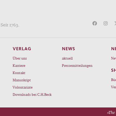
Seit 1763.
VERLAG
NEWS
N
Über uns
aktuell
Ne
Karriere
Pressemitteilungen
S
Kontakt
Bü
Manuskript
Ve
Volontariate
Downloads bei C.H.Beck
»The 