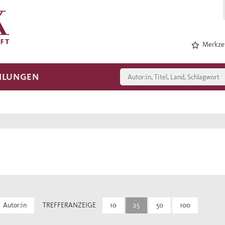
Merkzet
HLUNGEN
Autor:in
TREFFERANZEIGE
10
25
50
100