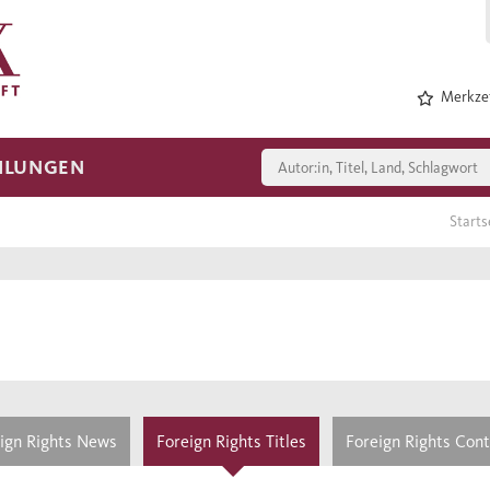
Merkzet
HLUNGEN
Starts
ign Rights News
Foreign Rights Titles
Foreign Rights Con