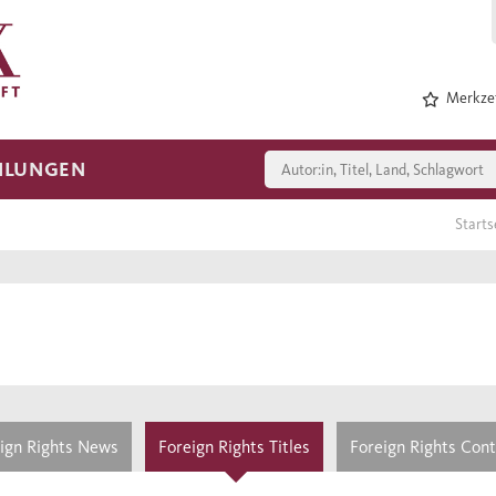
Merkzet
HLUNGEN
Starts
ign Rights News
Foreign Rights Titles
Foreign Rights Con