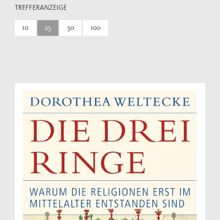
TREFFERANZEIGE
10
25
50
100