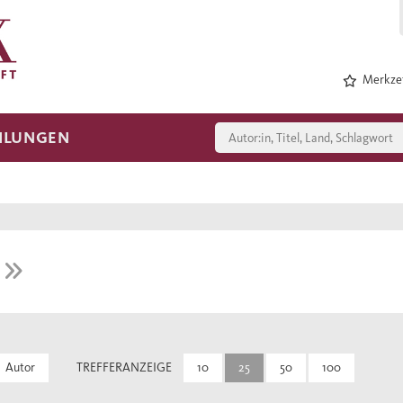
Merkzet
HLUNGEN
E
Autor
TREFFERANZEIGE
10
25
50
100