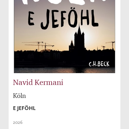
Navid Kermani
Köln
E JEFÖHL
2026