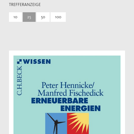
TREFFERANZEIGE
10
25
50
100