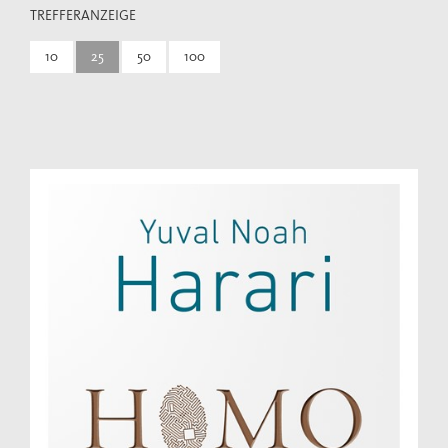
TREFFERANZEIGE
10
25
50
100