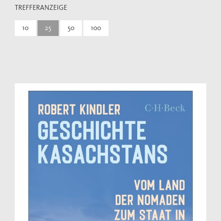
TREFFERANZEIGE
10
25
50
100