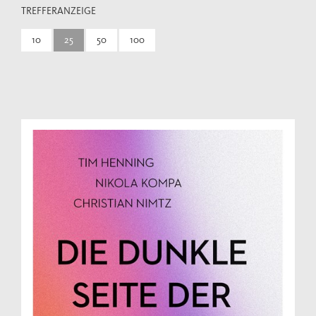
TREFFERANZEIGE
10
25
50
100