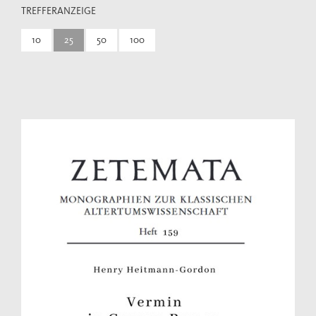
TREFFERANZEIGE
10
25
50
100