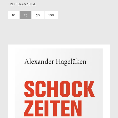
TREFFERANZEIGE
10
25
50
100