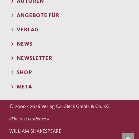
AUTOREN
ANGEBOTE FÜR
VERLAG
NEWS
NEWSLETTER
SHOP
META
© 2000 - 2026 Verlag C.H.Beck GmbH & Co. KG
»The rest is silence.«
WILLIAM SHAKESPEARE