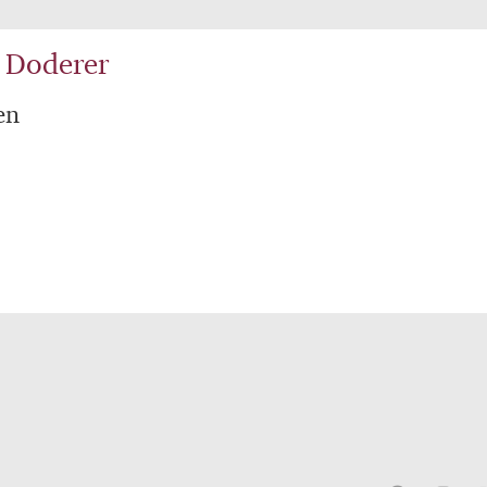
 Doderer
en