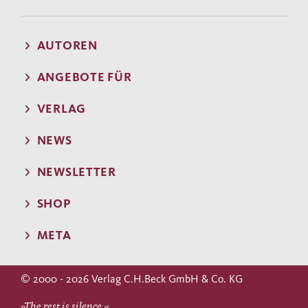
AUTOREN
ANGEBOTE FÜR
VERLAG
NEWS
NEWSLETTER
SHOP
META
© 2000 - 2026 Verlag C.H.Beck GmbH & Co. KG
»The rest is silence.«