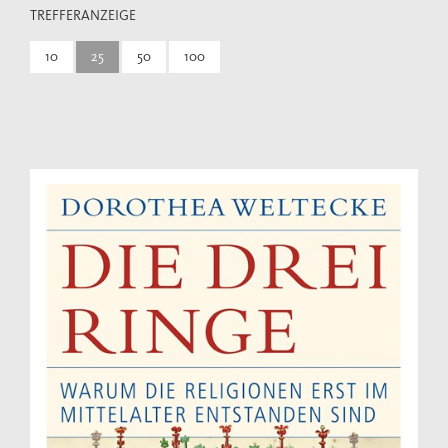
TREFFERANZEIGE
10
25
50
100