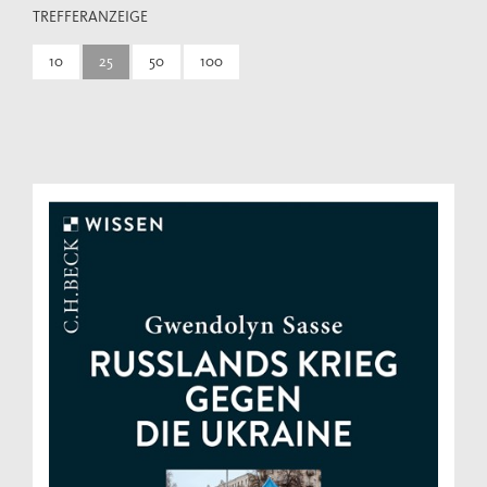
TREFFERANZEIGE
10
25
50
100