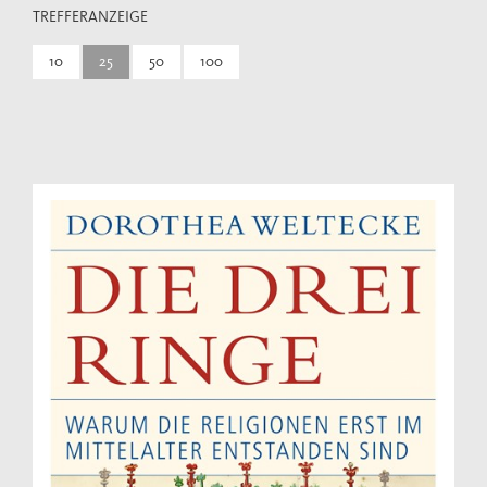
TREFFERANZEIGE
10
25
50
100