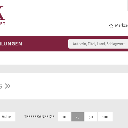
Merkzet
HLUNGEN
G
Autor
TREFFERANZEIGE
10
25
50
100