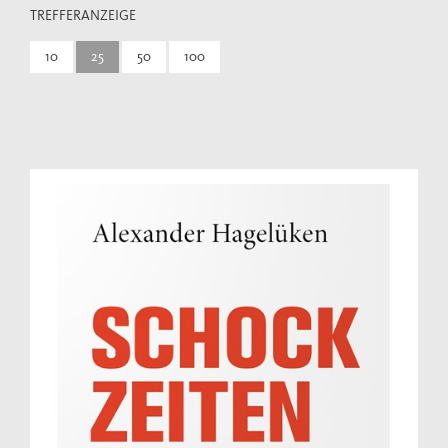
TREFFERANZEIGE
10
25
50
100