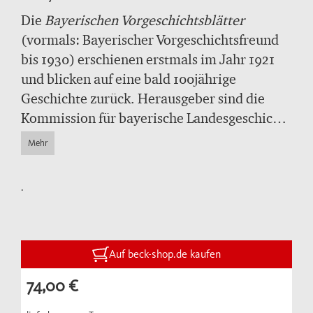
Die
Bayerischen Vorgeschichtsblätter
(vormals: Bayerischer Vorgeschichtsfreund
bis 1930) erschienen erstmals im Jahr 1921
und blicken auf eine bald 100jährige
Geschichte zurück. Herausgeber sind die
Kommission für bayerische Landesgeschichte
bei der Bayerischen Akademie der
Mehr
Wissenschaften in Verbindung mit der
Archäologischen Staatssammlung und dem
.
Bayerischen Landesamt für Denkmalpflege
(alle München).Es handelt sich um die
führende archäologische Fachzeitschrift für
Fund- und Grabungsbericht... Die Zeitschrift
Auf beck-shop.de kaufen
gliedert sich im Wesentlich in zwei
74,00 €
Abschnitte: „Aufsätze und größere