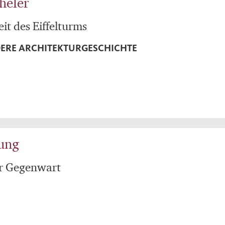
heler
it des Eiffelturms
DERE ARCHITEKTURGESCHICHTE
rung
er Gegenwart