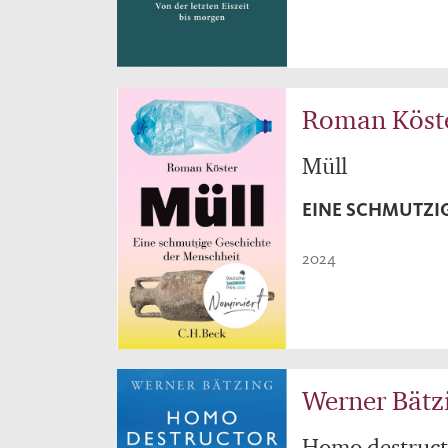
Roman Köst
Müll
EINE SCHMUTZI
2024
Werner Bätz
Homo destruct