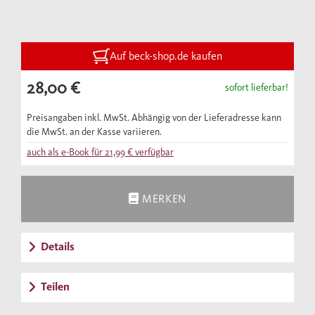
Forschungen die erstaunlichen und
vielfältigen Lebenswelten der
Wikingerinnen, die nicht nur als Ehefrauen,
Auf beck-shop.de kaufen
Mütter und Witwen, sondern auch als
28,00 €
sofort lieferbar!
Dichterinnen, Mäzenatinnen und
Herscherinnen bezeugt sind.
Preisangaben inkl. MwSt. Abhängig von der Lieferadresse kann
die MwSt. an der Kasse variieren.
Die isländischen Sagas sind Geschichten von
auch als e-Book für
21,99 €
verfügbar
Krieg und Kampf, Treueschwüren und Verrat,
Mord und Rache, Entbehrungen und Siegen.
MERKEN
In dieser Literatur waren Frauen oftmals mit
einer beträchtlichen Handlungsmacht
Details
ausgestattet und in verschiedenen
Machtpositionen vertreten. In anderen
Teilen
Bereichen wurden sie jedoch systematisch
unterdrückt und ausgeschlossen. Wir lesen