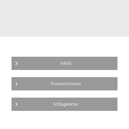
von herzzerreißenden Schicksalen von
Mädchen und Frauen, deren traumatische
Erfahrungen auch heute noch tief berühren.
Der Band bietet einen ausgewogenen
Einblick in die Lebenswelten der
Wikingerfrauen und zugleich eine
Einführung in die dramatische und
faszinierende Welt dieser mittelalterlichen
Inhalt
Helden- und Heldinnengeschichten aus dem
hohen Norden.
Pressestimmen
Schlagwörter