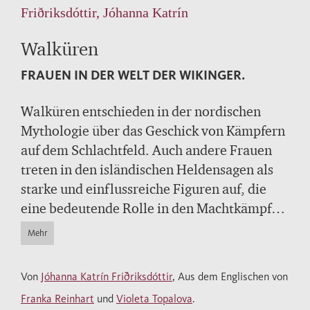
Friðriksdóttir, Jóhanna Katrín
Walküren
FRAUEN IN DER WELT DER WIKINGER.
Walküren entschieden in der nordischen
Mythologie über das Geschick von Kämpfern
auf dem Schlachtfeld. Auch andere Frauen
treten in den isländischen Heldensagen als
starke und einflussreiche Figuren auf, die
eine bedeutende Rolle in den Machtkämpfen
ihrer Gemeinwesen spielten. Aber wie sah
Mehr
die Wirklichkeit hinter den Sagen aus? Die
Mediävistin Jóhanna Katrín Friðriksdóttir
Von
Jóhanna Katrín Friðriksdóttir
, Aus dem Englischen von
beschreibt auf Grundlage der neuesten
Franka Reinhart
und
Violeta Topalova
.
historischen und archäologischen