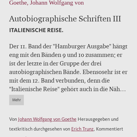
Goethe, Johann Wolfgang von
Autobiographische Schriften III
ITALIENISCHE REISE.
Der 11. Band der "Hamburger Ausgabe" hängt
eng mit den Bänden 9 und 10 zusammen; er
ist der letzte in der Gruppe der drei
autobiographischen Bände. Ebensosehr ist er
mit dem 12. Band verbunden, denn die
"Italienische Reise" gehört auch in die Nähe
der Schriften zur Kunst. Der Kunsthistoriker
Mehr
Herbert v. Einem, der die Kunstschriften in
Band 12 kommentiert hat, hat daher auch
Von
Johann Wolfgang von Goethe
Herausgegeben und
den Kommentar zu der "Italienischen Reise"
textkritisch durchgesehen von
Erich Trunz
, Kommentiert
verfaßt. Die Kunstwerke, welche Goethe