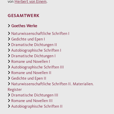
von
Herbert von Einem
.
beschreibt, sind noch vorhanden, es gibt die
Städte und Landschaften, wenn auch
GESAMTWERK
gewandelt. Doch viele Kunstwerke, die
Goethe nennt, stehen heute an anderem Orte
Goethes Werke
oder haben andere Namen. Manche Bilder
Naturwissenschaftliche Schriften I
schreibt man anderen Künstlern zu, viele
Gedichte und Epen I
Dramatische Dichtungen II
antike Statuen deutet man heute anders.
Autobiographische Schriften I
Hier bedarf der Leser einer Beratung durch
Dramatische Dichtungen I
den Fachmann, und alle diese Fragen findet
Romane und Novellen I
er in dem Kommentar von mehr als 100
Autobiographische Schriften III
Romane und Novellen II
Seiten beantwortet. Wir erfahren ferner, wie
Gedichte und Epen II
man im 17. und 18. Jahrhundert die von
Naturwissenschaftliche Schriften II. Materialien.
Goethe beschriebenen Kunstwerke
Register
beurteilte und wie sich sein eigenes Urteil
Dramatische Dichtungen III
Romane und Novellen III
dazu verhält. Da, wo Goethes besondere
Autobiographische Schriften II
Interessen liegen - Palladio, Raffael,