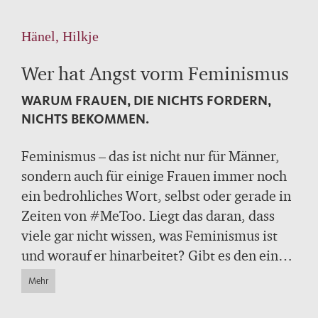
Hänel, Hilkje
Wer hat Angst vorm Feminismus
WARUM FRAUEN, DIE NICHTS FORDERN,
NICHTS BEKOMMEN.
Feminismus – das ist nicht nur für Männer,
sondern auch für einige Frauen immer noch
ein bedrohliches Wort, selbst oder gerade in
Zeiten von #MeToo. Liegt das daran, dass
viele gar nicht wissen, was Feminismus ist
und worauf er hinarbeitet? Gibt es den einen
Feminismus? Was hat Feminismus eigentlich
Mehr
mit Sexismus zu tun? Und was mit unseren
Beziehungen? Die Philosophin Hilkje Hänel