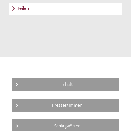
Objektifizierung und männlichen
Teilen
Anspruchsdenkens auf. Sie zeigt, wie Frauen
oft in die sexistischen Alltagsstrukturen
verstrickt sind, an denen auch viele Männer
leiden. Ihr zugängliches Buch ist das
Plädoyer für einen Feminismus, von dem alle
etwas haben.
Inhalt
Pressestimmen
Schlagwörter