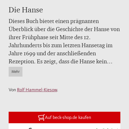
Die Hanse
Dieses Buch bietet einen prägnanten
Überblick über die Geschichte der Hanse von
ihrer Frühphase seit Mitte des 12.
Jahrhunderts bis zum letzten Hansetag im
Jahre 1699 und der anschließenden
Rezeption. Es zeigt, dass die Hanse kein
hierarchisch gegliederter Städtebund war,
Mehr
sondern ein Bund von Egoisten, die sich zur
Durchsetzung ihrer Außenhandelsinteressen
Von
Rolf Hammel-Kiesow
.
zusammenschlossen.
Auf beck-shop.de kaufen