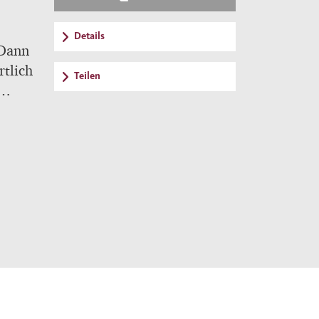
Details
 Dann
rtlich
Teilen
 dort
 des
ich
ohne
in