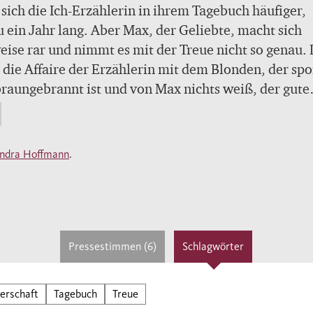
t sich die Ich-Erzählerin in ihrem Tagebuch häufiger,
 ein Jahr lang. Aber Max, der Geliebte, macht sich
eise rar und nimmt es mit der Treue nicht so genau.
a die Affaire der Erzählerin mit dem Blonden, der spo
raungebrannt ist und von Max nichts weiß, der gute
d Lieberlein, der gegenwärtig nur als
rlein@hotmail.com existiert, weil er in Israel ist und
ert. Auch ihm bereitet die Liebe Kopfzerbrechen,
ndra Hoffmann
.
ders in Gestalt von Julie aus Paris und der Techno-
sin. Nur der blaue, aufblasbare Plastikelefant, der
ig Luft verliert und unter dem Bett der
buchschreiberin wohnt, nimmt die Höhen und Tiefen
s mit Gelassenheit. Auch als sie und Max in Frankre
Pressestimmen (6)
Schlagwörter
b machen, bleibt die Unentschiedenheit. Mit Max, 
mit ohne Max. Aber eigentlich hat sich die Erzähler
erschaft
Tagebuch
Treue
entschieden...