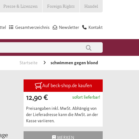
Presse & Lizenzen
Foreign Rights
Handel
tel
Gesamtverzeichnis
Newsletter
Kontakt
Startseite
schwimmen gegen blond
Auf beck-shop.de kaufen
12,90 €
sofort lieferbar!
Preisangaben inkl. MwSt. Abhängig von
der Lieferadresse kann die MwSt. an der
Kasse variieren.
rage
MERKEN