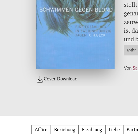
stell
genau
zeitw
ist d
und b
Freun
Mehr
liebe
studi
Von
Sa
beson
Cover Download
Chine
ständ
Tage
Leben
Urlau
Max, 
Affäre
Beziehung
Erzählung
Liebe
Partn
doch 