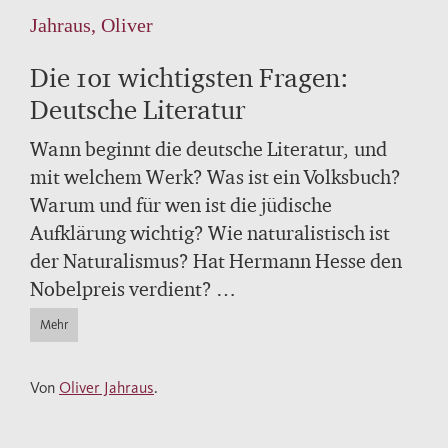
Jahraus, Oliver
Die 101 wichtigsten Fragen:
Deutsche Literatur
Wann beginnt die deutsche Literatur, und
mit welchem Werk? Was ist ein Volksbuch?
Warum und für wen ist die jüdische
Aufklärung wichtig? Wie naturalistisch ist
der Naturalismus? Hat Hermann Hesse den
Nobelpreis verdient?
Kenntnisreich und unterhaltsam führt Oliver
Mehr
Jahraus seine Leser durch die deutsche
Literatur vom Mittelalter bis in die
Von
Oliver Jahraus
.
unmittelbare Gegenwart. Das Buch gibt
Antworten auf ungewöhnliche Fragen, stellt