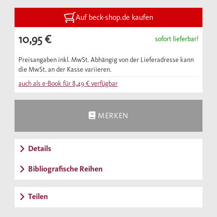
die wichtigsten literarischen Werke vor und
sagt, was an ihnen neu und wichtig ist. Es ist
Auf beck-shop.de kaufen
zugleich ein kurzweiliger Grundkurs in
10,95 €
sofort lieferbar!
deutscher Literatur.
Preisangaben inkl. MwSt. Abhängig von der Lieferadresse kann
die MwSt. an der Kasse variieren.
auch als e-Book für
8,49 €
verfügbar
MERKEN
Details
Bibliografische Reihen
Teilen