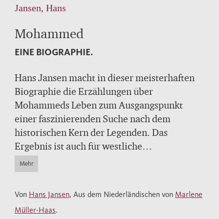
Jansen, Hans
Mohammed
EINE BIOGRAPHIE.
Hans Jansen macht in dieser meisterhaften
Biographie die Erzählungen über
Mohammeds Leben zum Ausgangspunkt
einer faszinierenden Suche nach dem
historischen Kern der Legenden. Das
Ergebnis ist auch für westliche
Wissenschaftler eine kalte Dusche: Wir
Mehr
wissen viel weniger über den Propheten als
angenommen – und das geläufige Bild von
Von
Hans Jansen
, Aus dem Niederländischen von
Marlene
Mekka, vom Koran und vom frühen Islam
Müller-Haas
.
insgesamt ist zu revidieren. Um den