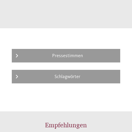
Medina, beschreibt, wie Mohammed erste
Anhänger gewonnen hat, und greift die heute
lebhaft diskutierte Frage nach einer
möglichen christlichen Prägung des Korans
auf. Erstmals seit Jahrzehnten liegt mit
diesem Buch wieder eine umfassende
Mohammed-Biographie auf dem neuesten
Pressestimmen
Forschungsstand vor.
Schlagwörter
“Hans Jansen legt die Fakten in kristallklarer
Prosa dar. Seine Biographie ist ein mutiges,
ein wichtiges, ein einzigartiges Buch.“
NRC Handelsblad
Empfehlungen