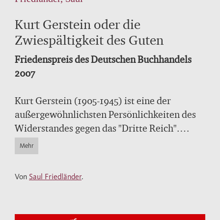
Kurt Gerstein oder die
Zwiespältigkeit des Guten
Friedenspreis des Deutschen Buchhandels
2007
Kurt Gerstein (1905-1945) ist eine der
außergewöhnlichsten Persönlichkeiten des
Widerstandes gegen das "Dritte Reich".
Schon im Mai 1933 trat er der NSDAP bei, um
Mehr
den Staat Hitlers von innen bekämpfen zu
können, wurde jedoch 1936 aus der Partei
Von
Saul Friedländer
.
ausgeschlossen. 1941 meldete er sich zur
Waffen-SS, um im verborgenen seinen
Kampf gegen das Regime fortzusetzen. In der