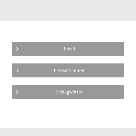
Widerstand zu leisten - während andere nur
zuschauen und "unschuldig" bleiben.
Inhalt
Pressestimmen
Schlagwörter