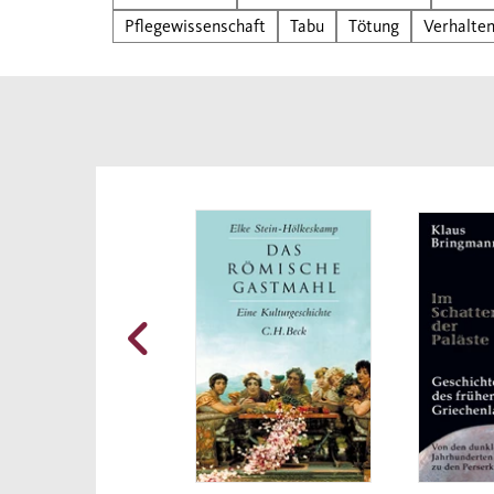
Ausei
Pflegewissenschaft
Tabu
Tötung
Verhalte
Analy
dring
die F
Gesu
Vorsc