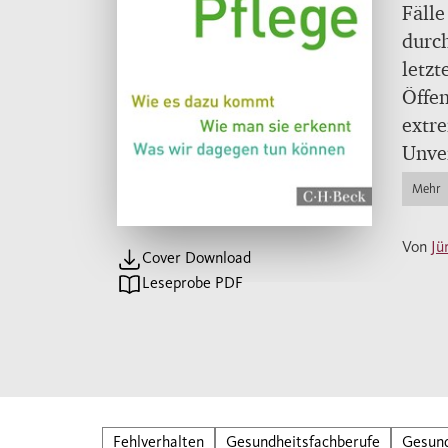
Fälle
durc
letzt
Öffen
extre
Unve
wird.
Mehr
Der i
Oster
Von
Jü
Cover Download
mit d
Leseprobe PDF
schär
Gesun
früh
Fehlv
schne
Tage
Fehlverhalten
Gesundheitsfachberufe
Gesun