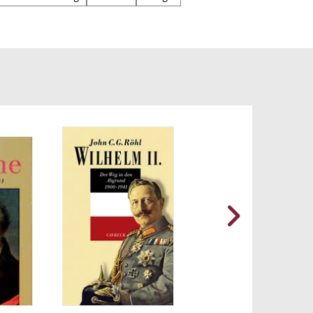
uf
enten
gt.