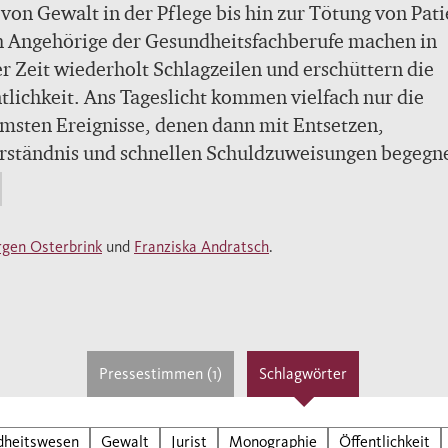
 von Gewalt in der Pflege bis hin zur Tötung von Pat
h Angehörige der Gesundheitsfachberufe machen in
er Zeit wiederholt Schlagzeilen und erschüttern die
tlichkeit. Ans Tageslicht kommen vielfach nur die
msten Ereignisse, denen dann mit Entsetzen,
rständnis und schnellen Schuldzuweisungen begegn
nternational renommierte Pflegewissenschaftler Jü
brink und die Juristin Franziska Andratsch durchbr
rgen Osterbrink
und
Franziska Andratsch
.
iesem Buch das große Tabu der Gewalt in der Pflege
fen das Bewusstsein für mögliche Gewalthandlunge
dheitsbereich. Ihre These: Nur durch eine möglichs
e Wahrnehmung und das Erkennen erster Anzeichen 
Pressestimmen (1)
Schlagwörter
erhalten lässt sich der Gewalt entgegenwirken. Zu
ll wird in den betroffenen Einrichtungen zur
sordnung übergegangen. Eine ernsthafte
dheitswesen
Gewalt
Jurist
Monographie
Öffentlichkeit