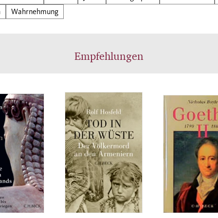
nandersetzung mit den Vorfällen und eine genaue
n
Wahrnehmung
se der Ursachen bleibt meistens aus. Hier besteht
ender Aufklärungsbedarf. Das Buch geht aber auch a
rage ein, ob die Ökonomisierung des
Empfehlungen
ndheitsbereiches einem zynischen Umgang mit Pati
hub leistet, der die Anwendung von Gewalt begünsti