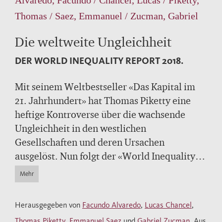
Thomas / Saez, Emmanuel / Zucman, Gabriel
Die weltweite Ungleichheit
DER WORLD INEQUALITY REPORT 2018.
Mit seinem Weltbestseller «Das Kapital im
21. Jahrhundert» hat Thomas Piketty eine
heftige Kontroverse über die wachsende
Ungleichheit in den westlichen
Gesellschaften und deren Ursachen
ausgelöst. Nun folgt der «World Inequality
Report» – der gründlichste und aktuellste
Mehr
Bericht zur Lage der weltweiten
Ungleichheit. Ein junges Team von
Herausgegeben von
Facundo Alvaredo
,
Lucas Chancel
,
Ökonomen, zu dem auch Piketty gehört, legt
Thomas Piketty
,
Emmanuel Saez
und
Gabriel Zucman
, Aus