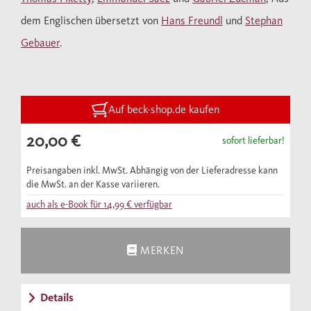
darin Fakten und Analysen vor, die ganz klar
dem Englischen übersetzt von
Hans Freundl
und
Stephan
zeigen: Fast überall auf der Welt nimmt die
Ungleichheit dramatisch zu.
Gebauer
.
1980 verdienten in den USA die unteren 50
Prozent der Lohnskala 21 Prozent des
Auf beck-shop.de kaufen
gesamten nationalen Einkommens, während
20,00 €
das oberste 1 Prozent 11 Prozent des
sofort lieferbar!
gesamten Einkommens mit nach Hause
Preisangaben inkl. MwSt. Abhängig von der Lieferadresse kann
nahm. Doch dieser gewaltige Spagat hat sich
die MwSt. an der Kasse variieren.
heute sogar noch umgekehrt: Während die
auch als e-Book für
14,99 €
verfügbar
untersten 50 Prozent nur noch 13 Prozent des
Einkommens nach Hause bringen, sichert
MERKEN
sich das oberste 1 Prozent mehr als 20
Prozent des gesamten Einkommens.
Diesen Trend zunehmender ökonomischer
Details