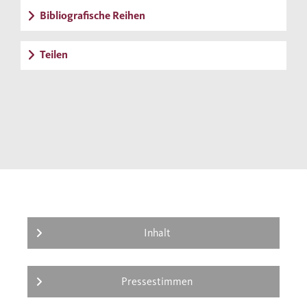
Ungleichheit gibt es nicht nur in den USA,
Bibliografische Reihen
sondern nahezu überall auf der Welt. Er
wirkt wie eine bedrohliche kapitalistische
Teilen
Urgewalt, gegen die sich im Zeitalter von
Globalisierung und Beschleunigung nichts
ausrichten lässt. Der «World Inequality
Report» zeigt, dass dies nicht stimmt. Wir
können und müssen etwas gegen diesen
Trend unternehmen – und eine starke
Demokratie mit klaren Spielregeln für die
Marktwirtschaft kann dies bewirken.
Inhalt
Pressestimmen