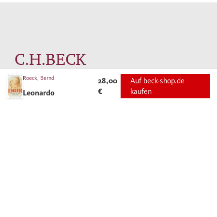
C.H.BECK
Roeck, Bernd
28,00
Auf beck-shop.de
Die Welt im Buch. Seit 1763.
€
kaufen
Leonardo
AUTOREN
ANGEBOTE FÜR
VERLAG