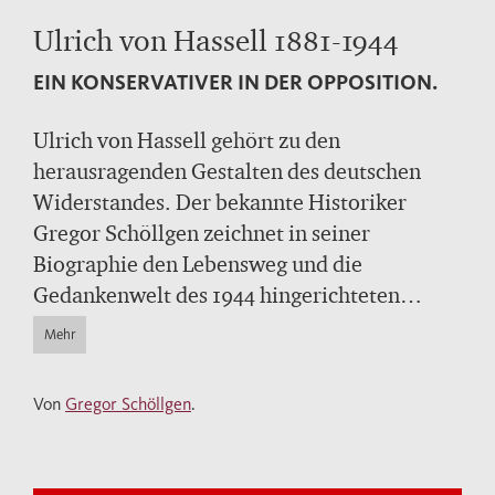
Ulrich von Hassell 1881-1944
EIN KONSERVATIVER IN DER OPPOSITION.
Ulrich von Hassell gehört zu den
herausragenden Gestalten des deutschen
Widerstandes. Der bekannte Historiker
Gregor Schöllgen zeichnet in seiner
Biographie den Lebensweg und die
Gedankenwelt des 1944 hingerichteten
Diplomaten nach und bietet zugleich eine
Mehr
genaue Analyse seiner Schriften wie seiner
diplomatischen Tätigkeit. So ist das
Von
Gregor Schöllgen
.
nuancierte Portrait eines Konservativen
entstanden, den seine ethischen und
politischen Überzeugungen in die