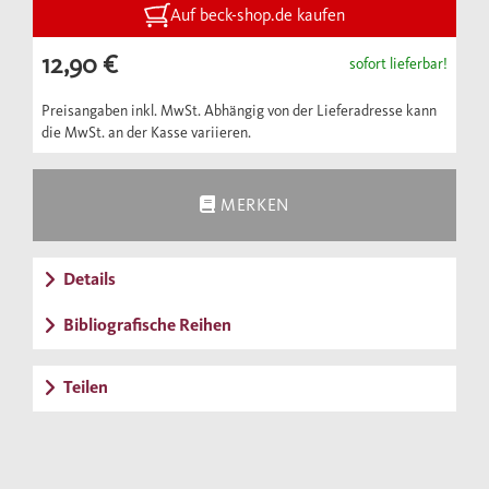
Opposition gegen das Hitlerregime geführt
Auf beck-shop.de kaufen
haben. Aus Anlaß des 60. Jahrestags des 20.
12,90 €
sofort lieferbar!
Juli erscheint das Standardwerk in einer
durchgesehenen Neuausgabe in der
Preisangaben inkl. MwSt. Abhängig von der Lieferadresse kann
die MwSt. an der Kasse variieren.
Beck’schen Reihe.
MERKEN
Details
Bibliografische Reihen
Teilen