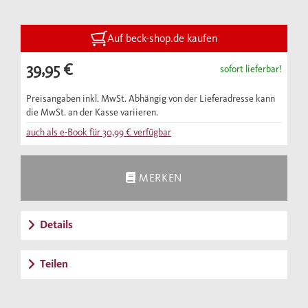
Dieses Buch zeigt, wie sich der Umgang mit
Risiken wandelte und wie Versicherer auf
Großkatastrophen und technologische
Auf beck-shop.de kaufen
Umwälzungen reagierten. Es bietet zugleich
39,95 €
sofort lieferbar!
eine Geschichte der Globalisierung und
verdeutlicht, welche Rückschläge und
Preisangaben inkl. MwSt. Abhängig von der Lieferadresse kann
die MwSt. an der Kasse variieren.
Hindernisse es in diesem Prozess gab.
auch als e-Book für
30,99 €
verfügbar
Eingehend wird auch die Rolle des
Unternehmens im Dritten Reich behandelt.
MERKEN
Details
Teilen