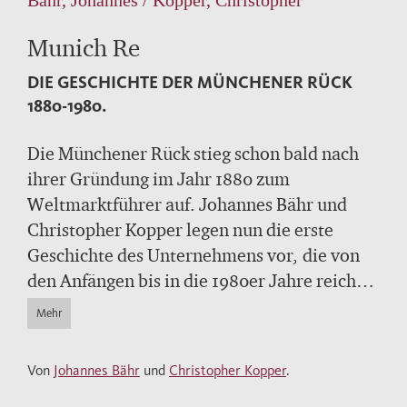
Munich Re
DIE GESCHICHTE DER MÜNCHENER RÜCK
1880-1980.
Die Münchener Rück stieg schon bald nach
ihrer Gründung im Jahr 1880 zum
Weltmarktführer auf. Johannes Bähr und
Christopher Kopper legen nun die erste
Geschichte des Unternehmens vor, die von
den Anfängen bis in die 1980er Jahre reicht.
Bis heute ist Munich Re eine der beiden
Mehr
weltweit führenden Rückversicherer.
Gleichwohl ist in der breiten Öffentlichkeit
Von
Johannes Bähr
und
Christopher Kopper
.
wenig über dieses Unternehmen bekannt.