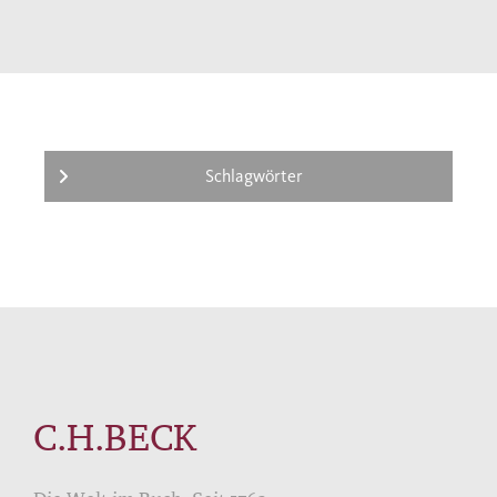
unregelmäßigem Turnus das neue Schrifttum
zur bayerischen Vor- und Frühgeschichte
zusammen. Daneben erscheinen regelmäßig
Rezensionen neuer Fachpublikationen.
Zielgruppe der Zeitschrift sind in gleichem
Maße Fachwissenschaftler und interessierte
Schlagwörter
Laien. Sie erschien - abgesehen von
kriegsbedingten Unterbrechungen - jährlich
und im allgemeinen in einem Band (mit
zahlreichen Abbildungen und Tafeln, Umfang
gegenwärtig jeweils ca. 300 Seiten).
C.H.BECK