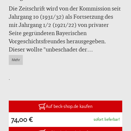
Die Zeitschrift wird von der Kommission seit
Jahrgang 10 (1931/32) als Fortsetzung des
mit Jahrgang 1/2 (1921/22) von privater
Seite gegründeten Bayerischen
Vorgeschichtsfreundes herausgegeben.
Dieser wollte "unbeschadet der
Notwendigkeit einer wissenschaftlichen,
Mehr
gelehrten Zeitschrift für die Vor- und
Frühgeschichte Bayerns, die kommen wird
.
und kommen muß, ... allen Freunden der
Vorzeit unseres Landes Anregung und
Auskunft geben ...". Die einzelnen Jahrgänge
wurden so geplant, "daß die Einweisung in
Auf beck-shop.de kaufen
das Wissensgebiet systematisch erfolgt ...,
74,00 €
sofort lieferbar!
der regelmäßige Bezieher schließlich ein