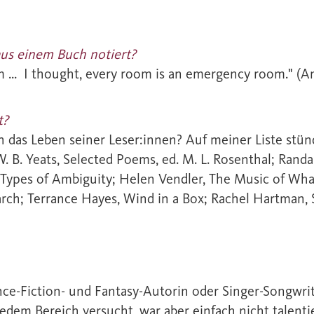
 aus einem Buch notiert?
m … I thought, every room is an emergency room." (Ann
t?
 das Leben seiner Leser:innen? Auf meiner Liste stünde
 B. Yeats, Selected Poems, ed. M. L. Rosenthal; Randall
Types of Ambiguity; Helen Vendler, The Music of Wha
arch; Terrance Hayes, Wind in a Box; Rachel Hartman,
ce-Fiction- und Fantasy-Autorin oder Singer-Songwrite
 jedem Bereich versucht, war aber einfach nicht talen