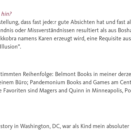
 hin?
stellung, dass fast jede:r gute Absichten hat und fast 
dnis oder Missverständnissen resultiert als aus Boshaf
stikkobra namens Karen erzeugt wird, eine Requisite au
llusion”.
estimmten Reihenfolge: Belmont Books in meiner derz
einem Büro; Pandemonium Books and Games am Central
re Favoriten sind Magers and Quinn in Minneapolis, P
ory in Washington, DC, war als Kind mein absoluter Li