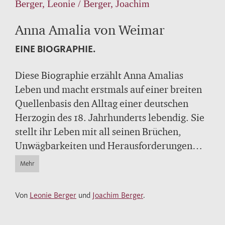
Berger, Leonie / Berger, Joachim
Anna Amalia von Weimar
EINE BIOGRAPHIE.
Diese Biographie erzählt Anna Amalias
Leben und macht erstmals auf einer breiten
Quellenbasis den Alltag einer deutschen
Herzogin des 18. Jahrhunderts lebendig. Sie
stellt ihr Leben mit all seinen Brüchen,
Unwägbarkeiten und Herausforderungen
dar. In dem engen Rahmen, der ihr
Mehr
vorgegeben war, entfloh Anna Amalia so oft
wie möglich dem Alltag. Reisen und
Von
Leonie Berger
und
Joachim Berger
.
Wendepunkte ihres Lebens fallen häufig
zusammen. An diesen Stationen entlang