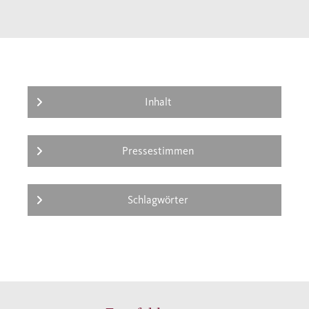
hätte sie sich nun auf einen ruhigen Alterssitz
zurückziehen können – und niemand hätte
ihren Namen je mit der „Weimarer Klassik“
verbunden. Doch Anna Amalia blieb in der
kleinen Residenz und profitierte so von der
Anwesenheit Wielands, Goethes, Herders
Inhalt
und Schillers. Ihre Biographie führt uns in
einen spannenden Ausschnitt deutscher
Pressestimmen
Kulturgeschichte.
Schlagwörter