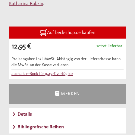
Katharina Bobzin
.
das Verständnis. Unentbehrlich für alle, die
den Koran kennenlernen wollen.
Auf beck-shop.de kaufen
12,95 €
sofort lieferbar!
Preisangaben inkl. MwSt. Abhängig von der Lieferadresse kann
die MwSt. an der Kasse variieren.
auch als e-Book für
9,49 €
verfügbar
MERKEN
Details
Bibliografische Reihen