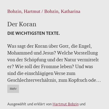
Bobzin, Hartmut / Bobzin, Katharina
Der Koran
DIE WICHTIGSTEN TEXTE.
Was sagt der Koran über Gott, die Engel,
Mohammed und Jesus? Welche Vorstellung
von der Schöpfung und der Natur vermittelt
er? Wie soll der Fromme leben? Und was
sind die einschlägigen Verse zum
Geschlechterverhältnis, zum Kopftuch oder
zum Heiligen Krieg? Dieses Lesebuch
Mehr
versammelt die wichtigsten Stellen zu neun
Schlüsselthemen des Korans. Kurze
Ausgewählt und erklärt von
Hartmut Bobzin
und
Einführungen und Erläuterungen erleichtern