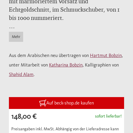
mit marmoriertem Vorsatz und
Echtgoldschnitt, im Schmuckschuber, von 1
bis 1000 nummeriert.
• Seit Jahrzehnten die erste philologisch und
Mehr
sprachlich überzeugende Koran-
Übersetzung
Aus dem Arabischen neu übertragen von
Hartmut Bobzin
,
• Sichere, von Muslimen und westlichen
unter Mitarbeit von
Katharina Bobzin
, Kalligraphien von
Forschern anerkannte Textgrundlage
Shahid Alam
.
(„Kairiner Koran“)
• Berücksichtigung anderer Lesarten und der
muslimischen Auslegungstradition
• Die bisher führende Übersetzung von Rudi
Auf beck-shop.de kaufen
Paret aus den 1960er Jahren richtet sich
148,00 €
sofort lieferbar!
an ein Fachpublikum und ist philologisch
nicht mehr auf dem neuesten Stand
Preisangaben inkl. MwSt. Abhängig von der Lieferadresse kann