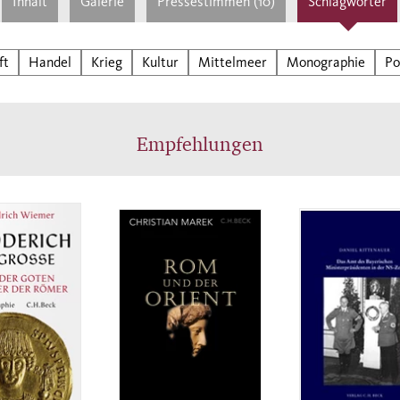
Inhalt
Galerie
Pressestimmen (10)
Schlagwörter
ach über das Meer in der Mitte breitet, und sehen
lsschiffe und Kriegsflotten, die von der Straße von
ltar bis nach Tyros und von Etrurien bis Alexandria 
ft
Handel
Krieg
Kultur
Mittelmeer
Monographie
Po
elmeer durcheilen, um an dessen unfassbarem Reic
zuhaben, von dem noch in unseren Tagen atemberau
ologische Zeugnisse künden.
Empfehlungen