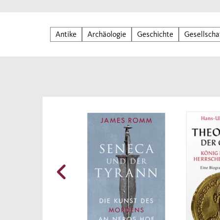
und n
Hande
Gibra
Antike
Archäologie
Geschichte
Gesellscha
Mitt
teil
archä