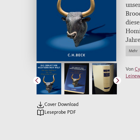
unser
Brood
diese
Homi
Jahre
Brood
Mehr
die 
wied
Von
Cy
wiede
Leinew
Tage
kenne
Einbä
Cover Download
Handw
Leseprobe PDF
Alten
ander
immer