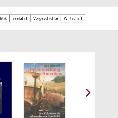
das
litik
Seefahrt
Vorgeschichte
Wirtschaft
htum
bende