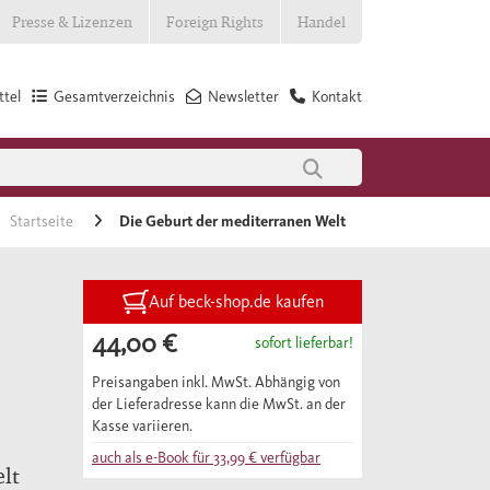
Presse & Lizenzen
Foreign Rights
Handel
tel
Gesamtverzeichnis
Newsletter
Kontakt
Startseite
Die Geburt der mediterranen Welt
Auf beck-shop.de kaufen
44,00 €
sofort lieferbar!
Preisangaben inkl. MwSt. Abhängig von
der Lieferadresse kann die MwSt. an der
Kasse variieren.
auch als e-Book für
33,99 €
verfügbar
elt