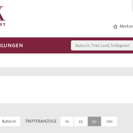
Merkzet
HLUNGEN
Autor:in
TREFFERANZEIGE
10
25
50
100