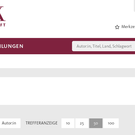
Merkzet
HLUNGEN
Autor:in
TREFFERANZEIGE
10
25
50
100