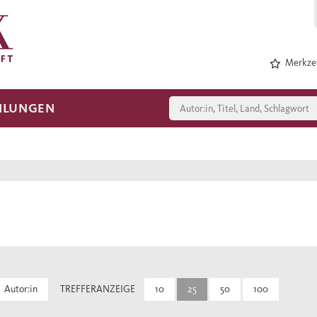
Merkzet
HLUNGEN
Autor:in
TREFFERANZEIGE
10
25
50
100