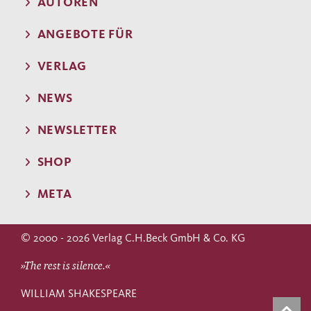
AUTOREN
ANGEBOTE FÜR
VERLAG
NEWS
NEWSLETTER
SHOP
META
© 2000 - 2026 Verlag C.H.Beck GmbH & Co. KG
»The rest is silence.«
WILLIAM SHAKESPEARE