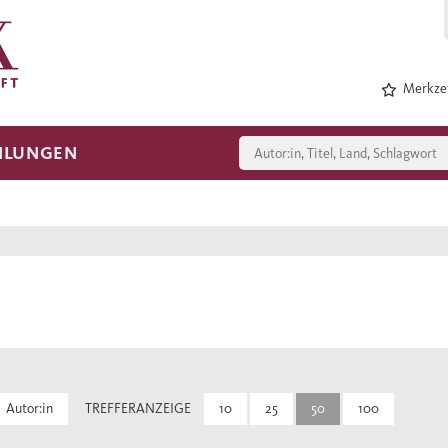
Merkzet
HLUNGEN
Autor:in
TREFFERANZEIGE
10
25
50
100