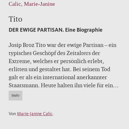
Calic, Marie-Janine
Tito
DER EWIGE PARTISAN.
Eine Biographie
Josip Broz Tito war der ewige Partisan – ein
typisches Geschöpf des Zeitalters der
Extreme, welches er persönlich erlebt,
erlitten und gestaltet hat. Bei seinem Tod
galt er als ein international anerkannter
Staatsmann. Heute halten ihn viele für einen
brutalen Diktator. Doch was war er wirklich?
Mehr
Marie-Janine Calic lässt die historische
Person hinter den Legenden sichtbar werden
Von
Marie-Janine Calic
.
und erzählt die Geschichte eines
abenteuerlichen Lebens, in dem sich Aufstieg