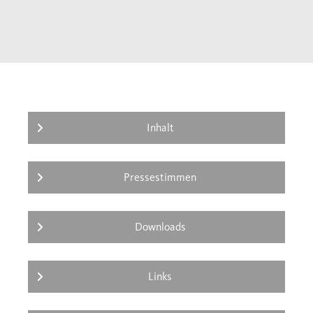
unverzichtbare Moderator eines mehr oder
weniger gedeihlichen Zusammenlebens.
Doch Titos Jugoslawien überlebte seinen
Schöpfer kaum eine Dekade, und es folgte
ein Gewaltausbruch, wie ihn Europa seit
dem Zweiten Weltkrieg nicht mehr erlebt
hatte. Über Titos Lebenswerk liegt somit der
Inhalt
Schatten bitteren Scheiterns.
Pressestimmen
Downloads
Links