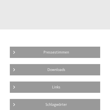
erreicht, ist Rangerin Lewis die Einzige, die
an das Überleben von Cloris glaubt. Trotz der
Aussichtslosigkeit des Unterfangens macht
sie sich gemeinsam mit einer Gruppe
verschrobener «Friends of the Forest» auf die
Suche nach dem abgestürzten Flugzeug und
der Vermissten.
Rye Curtis` kauzige Figuren kämpfen sich in
Pressestimmen
dieser ungewöhnlichen Abenteuergeschichte
mit Lebensklugheit und Mut durch die
Downloads
Wildnis und sehen am Ende mit einem neuen
Blick auf ihr altes Leben.
Links
Schlagwörter