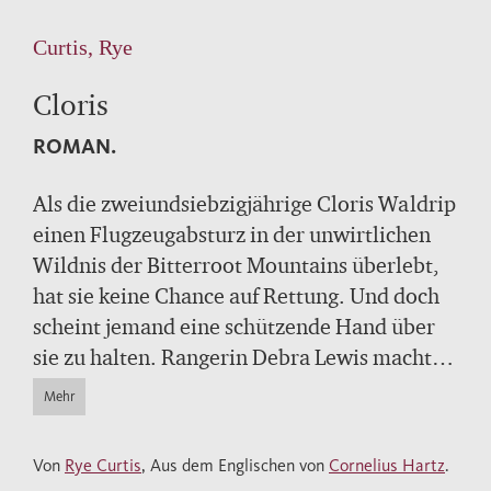
Curtis, Rye
Cloris
ROMAN.
Als die zweiundsiebzigjährige Cloris Waldrip
einen Flugzeugabsturz in der unwirtlichen
Wildnis der Bitterroot Mountains überlebt,
hat sie keine Chance auf Rettung. Und doch
scheint jemand eine schützende Hand über
sie zu halten. Rangerin Debra Lewis macht
sich auf die Suche. Aber will Cloris
Mehr
überhaupt gefunden werden? Das
literarische Debüt von Rye Curtis ist ein
Von
Rye Curtis
, Aus dem Englischen von
Cornelius Hartz
.
Abenteuerroman der Extraklasse.